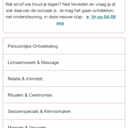
n en vraag je af
aan ontdekken,
► Vr-zo 04-06
Persoonlijke Ontwikkeling
Lichaamswerk & Massage
Relatie & Intimiteit
Rituelen & Ceremonies
Seizoenspecials & Kennismaken
Mannen & Vrouwen