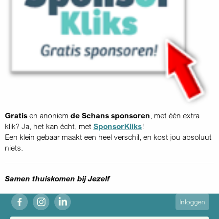
Gratis
en anoniem
de Schans sponsoren
, met één extra
klik? Ja, het kan écht, met
SponsorKliks
!
Een klein gebaar maakt een heel verschil, en kost jou absoluut
niets.
Samen thuiskomen bij Jezelf
fb
ig
in
User
Inloggen
account