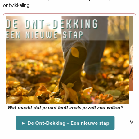
ontwikkeling.
Jouw eerste stap begint bij de 'basis'.
►
Emotioneel Lichaamswerk – Jouw eerst
lf zou willen?
vr-zo 18-20 sep
Welke invloed hebben ingesleten gedragspatron
we stap
emotioneel- en lichamelijk welbevinde
Meer over lichaamswerk, andere data en aa