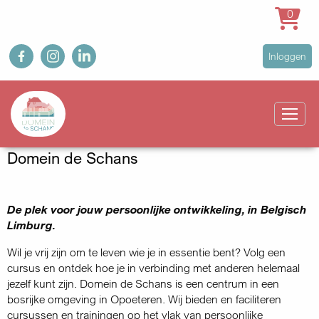
0
Overslaan
fb
ig
in
User
Inloggen
en
account
naar
Main
menu
de
navigation
inhoud
gaan
Domein de Schans
De plek voor jouw persoonlijke ontwikkeling, in Belgisch
Limburg.
Wil je vrij zijn om te leven wie je in essentie bent? Volg een
cursus en ontdek hoe je in verbinding met anderen helemaal
jezelf kunt zijn. Domein de Schans is een centrum in een
bosrijke omgeving in Opoeteren. Wij bieden en faciliteren
cursussen en trainingen op het vlak van persoonlijke