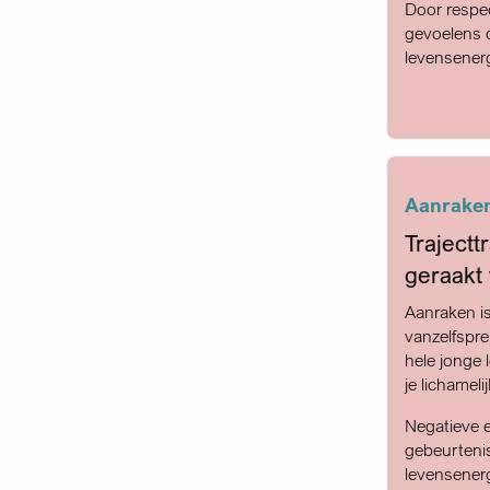
Door respe
gevoelens d
levensenerg
Aanraken
Trajectt
geraakt
Aanraken is
vanzelfspre
hele jonge 
je lichameli
Negatieve e
gebeurteni
levensenerg