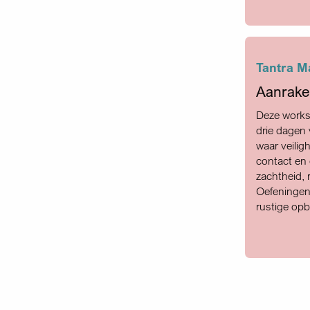
Tantra M
Aanrake
Deze worksh
drie dagen
waar veilig
contact en 
zachtheid, r
Oefeningen 
rustige op