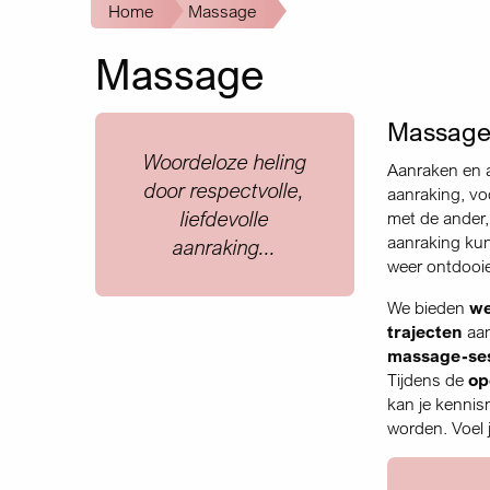
Kruimelpad
Home
Massage
Massage
Massage,
Quote
Woordeloze heling
Aanraken en a
door respectvolle,
aanraking, vo
liefdevolle
met de ander, 
aanraking kun
aanraking...
weer ontdooie
We bieden
w
trajecten
aan
massage-ses
Tijdens de
op
kan je kennis
worden. Voel 