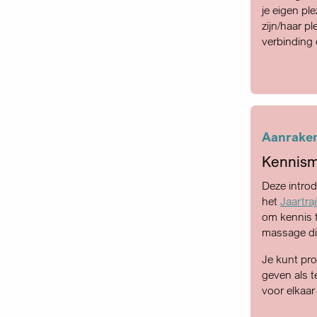
je eigen ple
zijn/haar pl
verbinding 
Aanraken 
Kennism
Deze introd
het
Jaartra
om kennis t
massage die
Je kunt pr
geven als t
voor elkaar