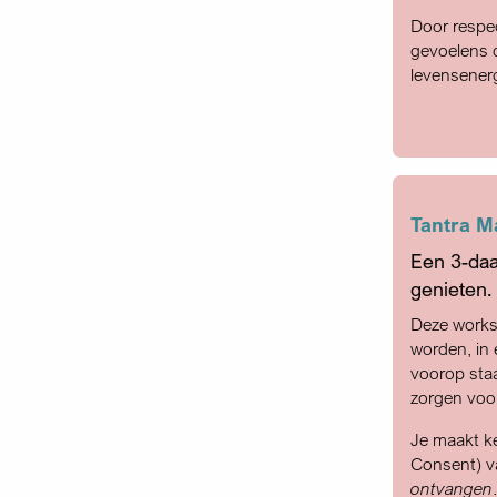
Door respe
gevoelens d
levensenerg
Tantra M
Een 3-daa
genieten.
Deze works
worden, in 
voorop staa
zorgen voo
Je maakt ke
Consent) v
ontvangen