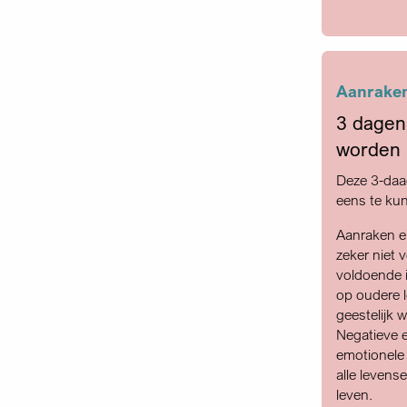
Aanraken
3 dagen 
worden
Deze 3-daag
eens te ku
Aanraken en
zeker niet 
voldoende i
op oudere le
geestelijk w
Negatieve e
emotionele
alle levense
leven.