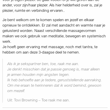
ander, voor zijn/haar plezier. Als hier helderheid over is, zal je
plezier, ruimte en verbinding ervaren..
Je bent welkom om te komen spelen en jezelf en elkaar
opnieuw te ontdekken. Er zal met aandacht en warmte naar je
geluisterd worden. Naast verschillende massagevormen
maken we ook gebruik van meditatie, bewegen en systemisch
werk.
Je hoeft geen ervaring met massage, noch met tantra, te
hebben om aan deze 3-daagse deel te nemen.
Als ik je sekspartner ben, toe, raak me aan.
Je denkt misschien dat je passie genoeg is, maar alleen
je armen houden mijn angsten tegen.
Ik heb behoefte aan je tedere, geruststellende aanraking.
Om me eraan te herinneren dat ik word bemind, gewoon
om mezelf.
Uit: Tovi Browning – Toe raak me aan.