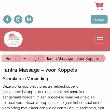
0
Overslaan
fb
ig
in
User
Inloggen
en
account
naar
Main
menu
de
navigation
inhoud
gaan
Kruimelpad
Home
Massage
Tantra Massage – voor Koppels
Tantra Massage – voor Koppels
Aanraken in Verbinding
Deze workshop biedt jullie, als liefdeskoppel of
gelegenheidskoppel, drie dagen vol met aanraken en
aangeraakt worden, in een omgeving waar veiligheid en
respect voor elkaar voorop staan. Je gaat het contact en de
verbinding met elkaar aan via de aanraking, in zachtheid, rust