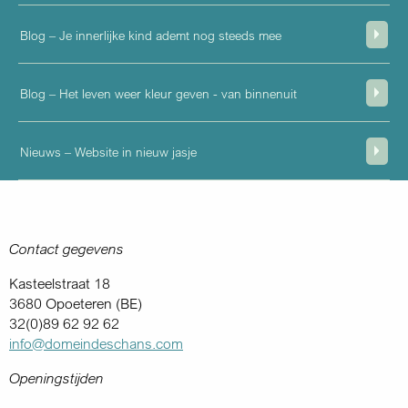
Blog – Je innerlijke kind ademt nog steeds mee
Blog – Het leven weer kleur geven - van binnenuit
Nieuws – Website in nieuw jasje
Contact gegevens
Kasteelstraat 18
3680 Opoeteren (BE)
32(0)89 62 92 62
info@domeindeschans.com
Openingstijden