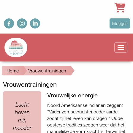
0
Overslaan
fb
ig
in
User
Inloggen
en
account
naar
Main
menu
de
navigation
inhoud
gaan
Kruimelpad
Home
Vrouwentrainingen
Vrouwentrainingen
Vrouwelijke energie
Quote
Lucht
Noord Amerikaanse indianen zeggen:
boven
“Vader zon bevrucht moeder aarde
zodat zij het leven kan dragen.“ Oude
mij,
oosterse tradities zeggen weer dat het
moeder
mannelijke de vormkracht is, terwijl het