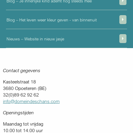
Blog – Je innerlijke kind ademt nog steeds mee
Blog – Het leven weer kleur geven - van binnenuit
Nieuws – Website in nieuw jasje
Contact gegevens
Kasteelstraat 18
3680 Opoeteren (BE)
32(0)89 62 92 62
info@domeindeschans.com
Openingstijden
Maandag tot vrijdag
10.00 tot 14.00 uur