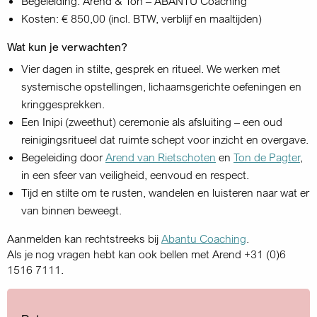
Begeleiding: Arend & Ton – ABANTU Coaching
Kosten: € 850,00 (incl. BTW, verblijf en maaltijden)
Wat kun je verwachten?
Vier dagen in stilte, gesprek en ritueel. We werken met
systemische opstellingen, lichaamsgerichte oefeningen en
kringgesprekken.
Een Inipi (zweethut) ceremonie als afsluiting – een oud
reinigingsritueel dat ruimte schept voor inzicht en overgave.
Begeleiding door
Arend van Rietschoten
en
Ton de Pagter
,
in een sfeer van veiligheid, eenvoud en respect.
Tijd en stilte om te rusten, wandelen en luisteren naar wat er
van binnen beweegt.
Aanmelden kan rechtstreeks bij
Abantu Coaching
.
Als je nog vragen hebt kan ook bellen met Arend +31 (0)6
1516 7111.