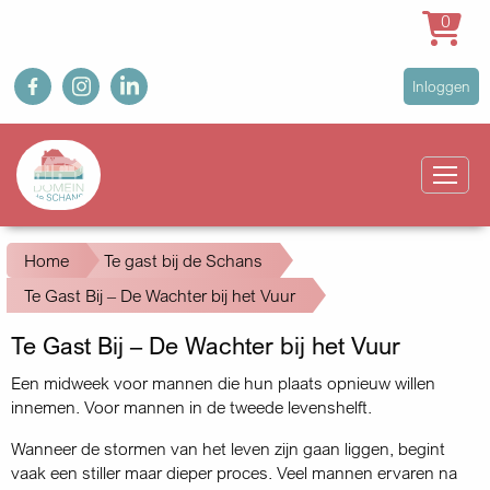
0
Overslaan
fb
ig
in
User
Inloggen
en
account
naar
Main
menu
de
navigation
inhoud
gaan
Kruimelpad
Home
Te gast bij de Schans
Te Gast Bij – De Wachter bij het Vuur
Te Gast Bij – De Wachter bij het Vuur
Een midweek voor mannen die hun plaats opnieuw willen
innemen.
Voor mannen in de tweede levenshelft.
Wanneer de stormen van het leven zijn gaan liggen, begint
vaak een stiller maar dieper proces. Veel mannen ervaren na