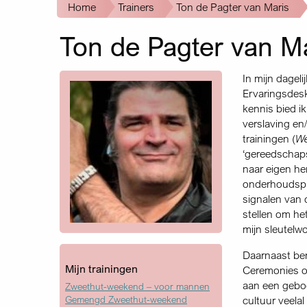
Kruimelpad
Home
Trainers
Ton de Pagter van Maris
Ton de Pagter van M
In mijn dagel
Ervaringsdesk
kennis bied i
verslaving en
trainingen (
We
‘gereedschaps
naar eigen he
onderhouds­pl
signalen van o
stellen om he
mijn sleutelw
Daarnaast ben 
Mijn trainingen
Ceremonies om
aan een geboo
Zweethut-weekend – voor mannen
Gemengd Zweethut-weekend
cultuur veela