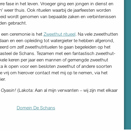
re fase in het leven. Vroeger ging een jongen in dienst en
’ weer thuis. Ook rituelen waarbij de jaarfeesten worden
heid wordt genomen van bepaalde zaken en verbintenissen
den gebracht.
 een ceremonie is het
Zweethut ritueel
. Na vele zweethutten
aan en een opleiding tot watergieter te hebben afgerond,
reerd om zelf zweethut­rituelen te gaan begeleiden op het
asteel de Schans. Tezamen met een fantastisch zweethut­
nkele keren per jaar een mannen of gemengde zweethut
a ik open voor een besloten zweethut of andere soorten
 je vrij om hierover contact met mij op te nemen, via het
er.
 Oyasin!
(Lakota: Aan al mijn verwanten – wij zijn met elkaar
Domein De Schans