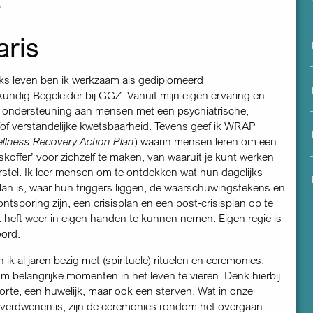
menu
aris
ijks leven ben ik werkzaam als gediplomeerd
undig Begeleider bij GGZ. Vanuit mijn eigen ervaring en
k ondersteuning aan mensen met een psychiatrische,
/of verstandelijke kwetsbaarheid. Tevens geef ik WRAP
llness Recovery Action Plan
) waarin mensen leren om een
­koffer’ voor zichzelf te maken, van waaruit je kunt werken
rstel. Ik leer mensen om te ontdekken wat hun dagelijks
an is, waar hun triggers liggen, de waarschuwings­tekens en
ntsporing zijn, een crisisplan en een post-crisisplan op te
t heft weer in eigen handen te kunnen nemen. Eigen regie is
oord.
ik al jaren bezig met (spirituele) rituelen en ceremonies.
 belangrijke momenten in het leven te vieren. Denk hierbij
rte, een huwelijk, maar ook een sterven. Wat in onze
l verdwenen is, zijn de ceremonies rondom het overgaan