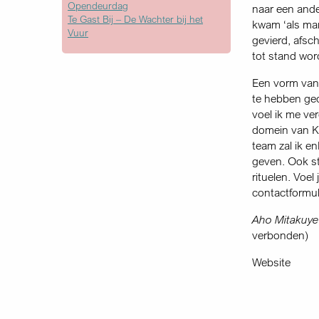
Opendeurdag
naar een ande
Te Gast Bij – De Wachter bij het
kwam ‘als man
Vuur
gevierd, afsc
tot stand wor
Een vorm van
te hebben ged
voel ik me ve
domein van K
team zal ik e
geven. Ook st
rituelen. Voel
contactformuli
Aho Mitakuye
verbonden)
Website