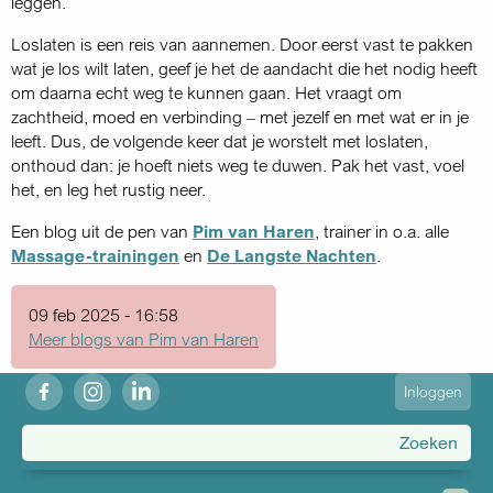
leggen.
Loslaten is een reis van aannemen. Door eerst vast te pakken
wat je los wilt laten, geef je het de aandacht die het nodig heeft
om daarna echt weg te kunnen gaan. Het vraagt om
zachtheid, moed en verbinding – met jezelf en met wat er in je
leeft. Dus, de volgende keer dat je worstelt met loslaten,
onthoud dan: je hoeft niets weg te duwen. Pak het vast, voel
het, en leg het rustig neer.
Een blog uit de pen van
Pim van Haren
, trainer in o.a. alle
Massage-trainingen
en
De Langste Nachten
.
09 feb 2025 - 16:58
Meer blogs van Pim van Haren
fb
ig
in
User
Inloggen
account
menu