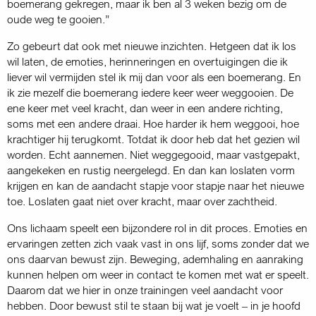
boemerang gekregen, maar ik ben al 3 weken bezig om de
oude weg te gooien.”
Zo gebeurt dat ook met nieuwe inzichten. Hetgeen dat ik los
wil laten, de emoties, herinneringen en overtuigingen die ik
liever wil vermijden stel ik mij dan voor als een boemerang. En
ik zie mezelf die boemerang iedere keer weer weggooien. De
ene keer met veel kracht, dan weer in een andere richting,
soms met een andere draai. Hoe harder ik hem weggooi, hoe
krachtiger hij terugkomt. Totdat ik door heb dat het gezien wil
worden. Echt aannemen. Niet weggegooid, maar vastgepakt,
aangekeken en rustig neer­gelegd. En dan kan loslaten vorm
krijgen en kan de aandacht stapje voor stapje naar het nieuwe
toe. Loslaten gaat niet over kracht, maar over zacht­heid.
Ons lichaam speelt een bijzondere rol in dit proces. Emoties en
ervaringen zetten zich vaak vast in ons lijf, soms zonder dat we
ons daarvan bewust zijn. Beweging, ademhaling en aanraking
kunnen helpen om weer in contact te komen met wat er speelt.
Daarom dat we hier in onze trainingen veel aan­dacht voor
hebben. Door bewust stil te staan bij wat je voelt – in je hoofd