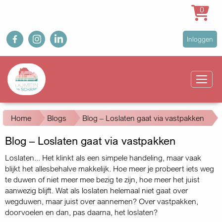
0
Overslaan
fb
ig
in
User
Inloggen
en
account
naar
Main
menu
de
navigation
inhoud
gaan
Kruimelpad
Home
Blogs
Blog – Loslaten gaat via vastpakken
Blog – Loslaten gaat via vastpakken
Loslaten... Het klinkt als een simpele handeling, maar vaak
blijkt het alles­behalve makkelijk. Hoe meer je probeert iets weg
te duwen of niet meer mee bezig te zijn, hoe meer het juist
aanwezig blijft. Wat als los­laten helemaal niet gaat over
wegduwen, maar juist over aannemen? Over vastpakken,
doorvoelen en dan, pas daarna, het loslaten?