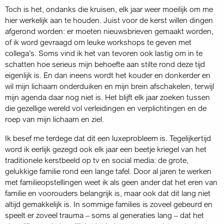
Toch is het, ondanks die kruisen, elk jaar weer moeilijk om me
hier werkelijk aan te houden. Juist voor de kerst willen dingen
afgerond worden: er moeten nieuwsbrieven gemaakt worden,
of ik word gevraagd om leuke workshops te geven met
collega’s. Soms vind ik het van tevoren ook lastig om in te
schatten hoe serieus mijn behoefte aan stilte rond deze tijd
eigenlijk is. En dan ineens wordt het kouder en donkerder en
wil mijn lichaam onderduiken en mijn brein afschakelen, terwijl
mijn agenda daar nog niet is. Het blijft elk jaar zoeken tussen
die gezellige wereld vol verleidingen en verplichtingen en de
roep van mijn lichaam en ziel.
Ik besef me terdege dat dit een luxeprobleem is. Tegelijkertijd
word ik eerlijk gezegd ook elk jaar een beetje kriegel van het
traditionele kerstbeeld op tv en social media: de grote,
gelukkige familie rond een lange tafel. Door al jaren te werken
met familieopstellingen weet ik als geen ander dat het eren van
familie en voorouders belangrijk is, maar ook dat dit lang niet
altijd gemakkelijk is. In sommige families is zoveel gebeurd en
speelt er zoveel trauma – soms al generaties lang – dat het