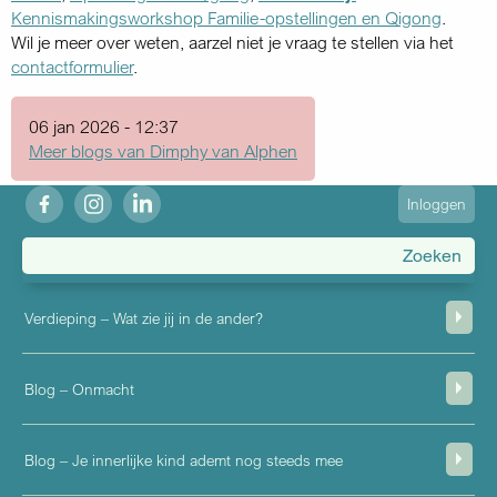
Kennismakingsworkshop Familie-opstellingen en Qigong
.
Wil je meer over weten, aarzel niet je vraag te stellen via het
contactformulier
.
06 jan 2026 - 12:37
Meer blogs van Dimphy van Alphen
fb
ig
in
User
Inloggen
account
menu
Verdieping – Wat zie jij in de ander?
Blog – Onmacht
Blog – Je innerlijke kind ademt nog steeds mee