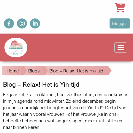
0
Overslaan
fb
ig
in
User
Inloggen
en
account
naar
Main
menu
de
navigation
inhoud
gaan
Kruimelpad
Home
Blogs
Blog – Relax! Het is Yin-tijd
Blog – Relax! Het is Yin-tijd
Elk jaar zet ik al in oktober, heel vastbesloten, een paar kruisen
in mijn agenda rond midwinter. Zo eind december, begin
januari is namelijk het hoogtepunt van de Yin-tijd*. De tijd van
het jaar waarin vooral vrouwen –of het vrouwelijke in ons–
behoefte hebben aan wat langer slapen, meer rust, stilte en
naar binnen keren.