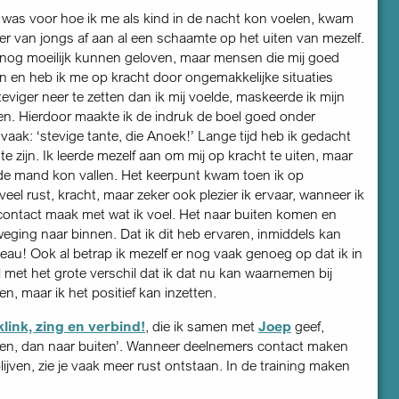
nd was voor hoe ik me als kind in de nacht kon voelen, kwam
t er van jongs af aan al een schaamte op het uiten van mezelf.
t nog moeilijk kunnen geloven, maar mensen die mij goed
in en heb ik me op kracht door ongemakkelijke situaties
viger neer te zetten dan ik mij voelde, maskeerde ik mijn
n. Hierdoor maakte ik de indruk de boel goed onder
k: ‘stevige tante, die Anoek!’ Lange tijd heb ik gedacht
te zijn. Ik leerde mezelf aan om mij op kracht te uiten, maar
de mand kon vallen. Het keer­punt kwam toen ik op
eel rust, kracht, maar zeker ook plezier ik ervaar, wanneer ik
 contact maak met wat ik voel. Het naar buiten komen en
eging naar binnen. Dat ik dit heb ervaren, inmiddels kan
au! Ook al betrap ik mezelf er nog vaak genoeg op dat ik in
l met het grote verschil dat ik dat nu kan waarnemen bij
, maar ik het positief kan inzetten.
link, zing en verbind!
, die ik samen met
Joep
geef,
nnen, dan naar buiten’. Wanneer deelnemers contact maken
lijven, zie je vaak meer rust ontstaan. In de training maken