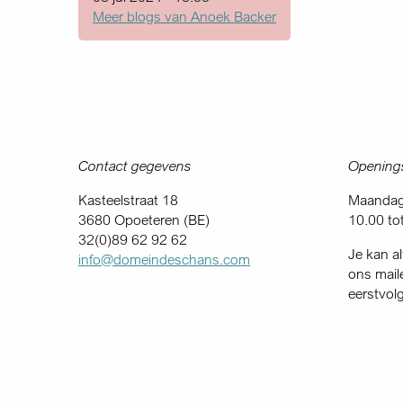
Meer blogs van Anoek Backer
Contact gegevens
Openings
Kasteelstraat 18
Maandag 
3680 Opoeteren (BE)
10.00 to
32(0)89 62 92 62
Je kan al
info@domeindeschans.com
ons mail
eerstvol