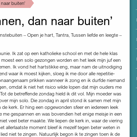
menu
 naar buiten’
nnen, dan naar buiten’
enstebuiten – Open je hart, Tantra, Tussen liefde en leegte –
unie. Ik zat op een katholieke school en met de hele klas
r moest een solo gezongen worden en het leek mijn juf een
nemen. Ik vond het hartstikke eng, maar nam de uitnodiging
d waar ik moest kijken, sloeg ik me door alle repetitie­
onaangenaam prikken wanneer ik zong en ik durfde niemand
en, omdat ik niet het risico wilde lopen dat mijn ouders me
t de betreffende zondag hield ik dit vol. Mijn moeder was
r mijn solo. Die zondag in april stond ik samen met mijn
n de kerk. Er hing een opgewonden sfeer en iedereen leek
lde me gespannen en was bovendien het enige meisje in een
iet veel beter maakte. We liepen de kerk in, waar de viering
t allerlaatste moment bleef ik mezelf tegen beter weten in
ied niet te zingen. Natuurlijk begon ik te zingen toen ik de