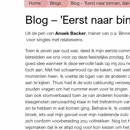
Kruimelpad
Home
Blogs
Blog – 'Eerst naar binnen, dan
Blog – 'Eerst naar bi
Uit de pen van
Anoek Backer
, trainer van o.a. Binn
voor singles met relatiewens.
Toen ik zeven jaar oud was, deed ik mijn eerste comm
bereidden we ons voor op deze feestelijke zondag. E
goed idee wanneer ik deze eervolle taak op mij zou 
toch aan. Met het schaamrood op de kaken, niet weten
momenten heen. Ik voelde de ogen van de anderen 
aan te kijken. Thuis had ik de solo vakkundig verzweg
zouden vragen om het nummer even voor te zingen. To
dan ook stomverbaasd toen ze van anderen hoorde ove
klasgenoten zenuwachtig klaar in het trefcentrum va
zin te hebben in wat komen ging. Behalve ik. Ik voe
broek, iets wat mijn gevoel over mijn naderende solo n
zich conform voorbereiding zou voltrekken. Nog tot he
wijsmaken dat ik er altijd nog voor kon kiezen om het l