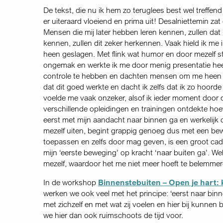
De tekst, die nu ik hem zo teruglees best wel treffe
er uiteraard vloeiend en prima uit! Desalniettemin za
Mensen die mij later hebben leren kennen, zullen da
kennen, zullen dit zeker herkennen. Vaak hield ik me 
heen geslagen. Met flink wat humor en door mezelf ste
ongemak en werkte ik me door menig presentatie hee
controle te hebben en dachten mensen om me heen vaa
dat dit goed werkte en dacht ik zelfs dat ik zo hoorde 
voelde me vaak onzeker, alsof ik ieder moment door 
verschillende opleidingen en trainingen ontdekte hoev
eerst met mijn aandacht naar binnen ga en werkelijk
mezelf uiten, begint grappig genoeg dus met een bew
toepassen en zelfs door mag geven, is een groot cade
mijn ‘eerste beweging’ op kracht ‘naar buiten ga’. We
mezelf, waardoor het me niet meer hoeft te belemmeren
In de workshop
Binnenstebuiten – Open je hart: k
werken we ook veel met het principe: ‘eerst naar bi
met zichzelf en met wat zij voelen en hier bij kunnen b
we hier dan ook ruimschoots de tijd voor.