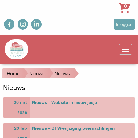
0
Overslaan
fb
ig
in
User
Inloggen
en
account
naar
Main
menu
de
navigation
inhoud
gaan
Kruimelpad
Home
Nieuws
Nieuws
Nieuws
20 mrt
Nieuws – Website in nieuw jasje
2026
23 feb
Nieuws – BTW-wijziging overnachtingen