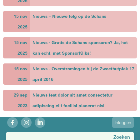
2026
15 nov
Nieuws – Nieuwe telg op de Schans
2025
15 nov
Nieuws - Gratis de Schans sponsoren? Ja, het
2025
kan echt, met SponsorKliks!
15 nov
Nieuws - Overstromingen bij de Zweethutplek 17
2025
april 2016
29 sep
Nieuws test dolor sit amet consectetur
2023
adipiscing elit facilisi placerat nisl
fb
ig
in
User
Inloggen
account
menu