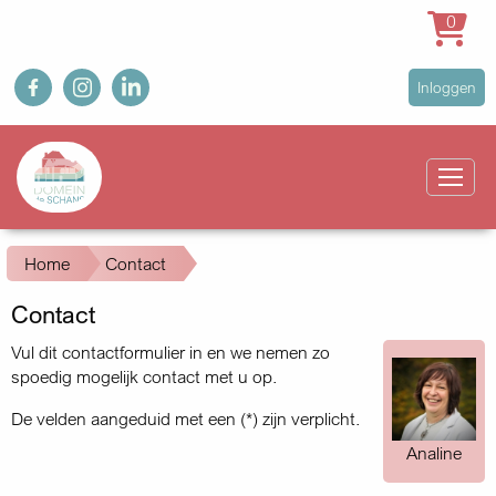
0
Overslaan
fb
ig
in
User
Inloggen
en
account
naar
Main
menu
de
navigation
inhoud
gaan
Kruimelpad
Home
Contact
Contact
Vul dit contactformulier in en we nemen zo
spoedig mogelijk contact met u op.
De velden aangeduid met een (*) zijn verplicht.
Analine