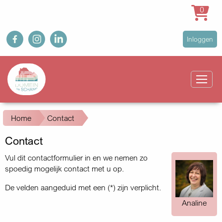
0
Overslaan
fb
ig
in
User
Inloggen
en
account
naar
Main
menu
de
navigation
inhoud
gaan
Kruimelpad
Home
Contact
Contact
Vul dit contactformulier in en we nemen zo
spoedig mogelijk contact met u op.
De velden aangeduid met een (*) zijn verplicht.
Analine