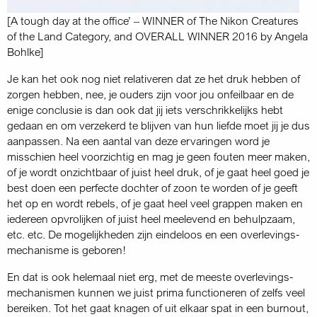
[A tough day at the office’ – WINNER of The Nikon Creatures
of the Land Category, and OVERALL WINNER 2016 by Angela
Bohlke]
Je kan het ook nog niet relativeren dat ze het druk hebben of
zorgen hebben, nee, je ouders zijn voor jou onfeilbaar en de
enige conclusie is dan ook dat jij iets verschrikkelijks hebt
gedaan en om verzekerd te blijven van hun liefde moet jij je dus
aanpassen. Na een aantal van deze ervaringen word je
misschien heel voorzichtig en mag je geen fouten meer maken,
of je wordt onzichtbaar of juist heel druk, of je gaat heel goed je
best doen een perfecte dochter of zoon te worden of je geeft
het op en wordt rebels, of je gaat heel veel grappen maken en
iedereen opvrolijken of juist heel meelevend en behulpzaam,
etc. etc. De mogelijkheden zijn eindeloos en een overlevings­
mechanisme is geboren!
En dat is ook helemaal niet erg, met de meeste overlevings­
mechanismen kunnen we juist prima functioneren of zelfs veel
bereiken. Tot het gaat knagen of uit elkaar spat in een burnout,