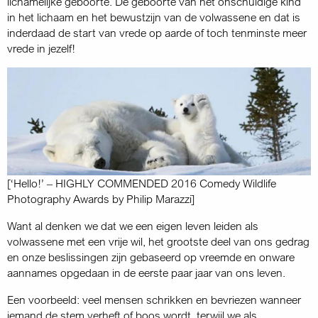
lichamelijke geboorte. De geboorte van het onschuldige kind
in het lichaam en het bewustzijn van de volwassene en dat is
inderdaad de start van vrede op aarde of toch tenminste meer
vrede in jezelf!
[‘Hello!’ – HIGHLY COMMENDED 2016 Comedy Wildlife
Photography Awards by Philip Marazzi]
Want al denken we dat we een eigen leven leiden als
volwassene met een vrije wil, het grootste deel van ons gedrag
en onze beslissingen zijn gebaseerd op vreemde en onware
aannames opgedaan in de eerste paar jaar van ons leven.
Een voorbeeld: veel mensen schrikken en bevriezen wanneer
iemand de stem verheft of boos wordt, terwijl we als