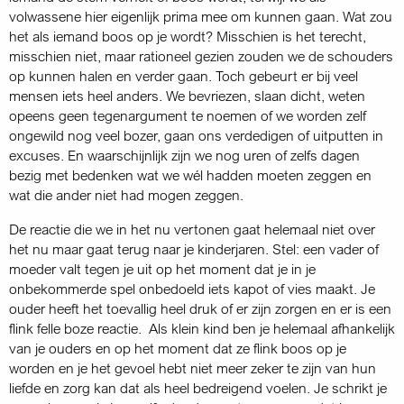
volwassene hier eigenlijk prima mee om kunnen gaan. Wat zou
het als iemand boos op je wordt? Misschien is het terecht,
misschien niet, maar rationeel gezien zouden we de schouders
op kunnen halen en verder gaan. Toch gebeurt er bij veel
mensen iets heel anders. We bevriezen, slaan dicht, weten
opeens geen tegenargument te noemen of we worden zelf
ongewild nog veel bozer, gaan ons verdedigen of uitputten in
excuses. En waarschijnlijk zijn we nog uren of zelfs dagen
bezig met bedenken wat we wél hadden moeten zeggen en
wat die ander niet had mogen zeggen.
De reactie die we in het nu vertonen gaat helemaal niet over
het nu maar gaat terug naar je kinder­jaren. Stel: een vader of
moeder valt tegen je uit op het moment dat je in je
onbekommerde spel onbedoeld iets kapot of vies maakt. Je
ouder heeft het toevallig heel druk of er zijn zorgen en er is een
flink felle boze reactie. Als klein kind ben je helemaal afhankelijk
van je ouders en op het moment dat ze flink boos op je
worden en je het gevoel hebt niet meer zeker te zijn van hun
liefde en zorg kan dat als heel bedreigend voelen. Je schrikt je