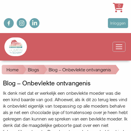
0
Overslaan
fb
ig
in
User
Inloggen
en
account
naar
Main
menu
de
navigation
inhoud
gaan
Kruimelpad
Home
Blogs
Blog – Onbevlekte ontvangenis
Blog – Onbevlekte ontvangenis
Ik denk niet dat er werkelijk een onbevlekte moeder was die
een kind baarde van god. Alhoewel, als ik dit zo terug lees vind
ik onbevlekt eigenlijk van toepassing op alle moeders behalve
als je net een chocolade ijsje of tomaten­soep over je heen hebt
gekregen dan kunnen we spreken van een bevlekte moeder. Ik
denk dat die maagdelijke geboorte gaat over een niet