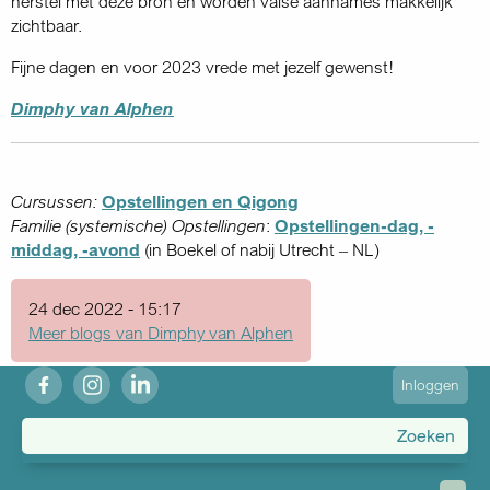
herstel met deze bron en worden valse aannames makkelijk
zichtbaar.
Fijne dagen en voor 2023 vrede met jezelf gewenst!
Dimphy van Alphen
Cursussen:
Opstellingen en Qigong
Familie (systemische) Opstellingen
:
Opstellingen-dag, -
middag, -avond
(in Boekel of nabij Utrecht – NL)
24 dec 2022 - 15:17
Meer blogs van Dimphy van Alphen
fb
ig
in
User
Inloggen
account
menu