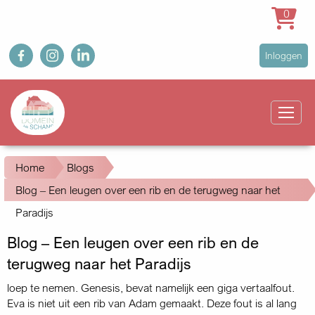
0
Overslaan
fb
ig
in
User
Inloggen
en
account
naar
Main
menu
de
navigation
inhoud
gaan
Kruimelpad
Home
Blogs
Blog – Een leugen over een rib en de terugweg naar het
Paradijs
Blog – Een leugen over een rib en de
terugweg naar het Paradijs
loep te nemen. Genesis, bevat namelijk een giga vertaalfout.
Eva is niet uit een rib van Adam gemaakt. Deze fout is al lang