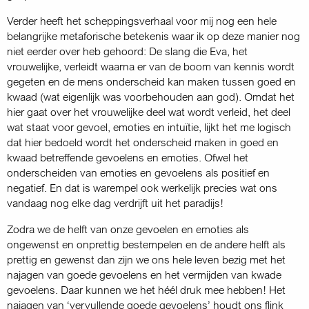
Verder heeft het scheppings­verhaal voor mij nog een hele
belangrijke metaforische betekenis waar ik op deze manier nog
niet eerder over heb gehoord: De slang die Eva, het
vrouwelijke, verleidt waarna er van de boom van kennis wordt
gegeten en de mens onderscheid kan maken tussen goed en
kwaad (wat eigenlijk was voorbehouden aan god). Omdat het
hier gaat over het vrouwelijke deel wat wordt verleid, het deel
wat staat voor gevoel, emoties en intuïtie, lijkt het me logisch
dat hier bedoeld wordt het onderscheid maken in goed en
kwaad betreffende gevoelens en emoties. Ofwel het
onderscheiden van emoties en gevoelens als positief en
negatief. En dat is warempel ook werkelijk precies wat ons
vandaag nog elke dag verdrijft uit het paradijs!
Zodra we de helft van onze gevoelen en emoties als
ongewenst en onprettig bestempelen en de andere helft als
prettig en gewenst dan zijn we ons hele leven bezig met het
najagen van goede gevoelens en het vermijden van kwade
gevoelens. Daar kunnen we het héél druk mee hebben! Het
najagen van ‘vervullende goede gevoelens’ houdt ons flink