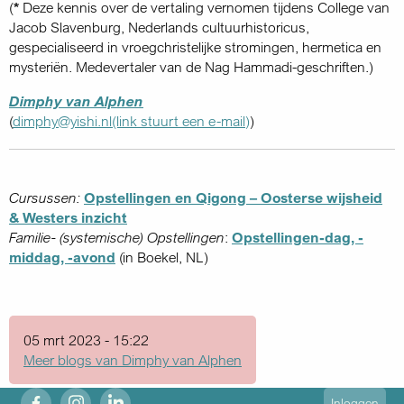
(
*
Deze kennis over de vertaling vernomen tijdens College van
Jacob Slavenburg, Nederlands cultuurhistoricus,
gespecialiseerd in vroegchristelijke stromingen, hermetica en
mysteriën. Medevertaler van de Nag Hammadi-geschriften.)
Dimphy van Alphen
(
dimphy@yishi.nl
(link stuurt een e-mail)
)
Cursussen:
Opstellingen en Qigong – Oosterse wijsheid
& Westers inzicht
Familie- (systemische) Opstellingen
:
Opstellingen-dag, -
middag, -avond
(in Boekel, NL)
05 mrt 2023 - 15:22
Meer blogs van Dimphy van Alphen
fb
ig
in
User
Inloggen