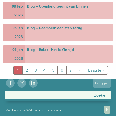
09 feb
Blog – Openheid begint van binnen
2026
26 jan
Blog – Deemoed: een stap terug
2026
06 jan
Blog – Relax! Het is Yin-tijd
2026
Paginering
Page
1
Page
2
Page
3
Page
4
Page
5
Page
6
Page
7
Volgende
››
Laatste
Laatste »
pagina
pagina
fb
ig
in
User
Inloggen
account
menu
Verdieping – Wat zie jij in de ander?