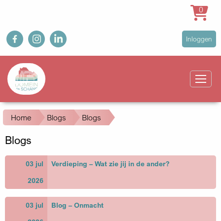
0
Overslaan
fb
ig
in
User
Inloggen
en
account
naar
Main
menu
de
navigation
inhoud
gaan
Kruimelpad
Home
Blogs
Blogs
Blogs
03 jul
Verdieping – Wat zie jij in de ander?
2026
03 jul
Blog – Onmacht