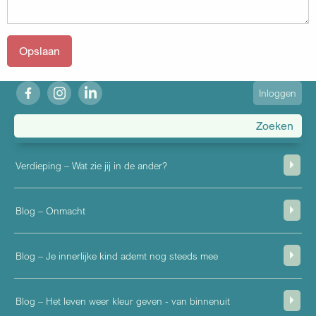
fb
ig
in
User
Inloggen
account
menu
Verdieping – Wat zie jij in de ander?
Blog – Onmacht
Blog – Je innerlijke kind ademt nog steeds mee
Blog – Het leven weer kleur geven - van binnenuit