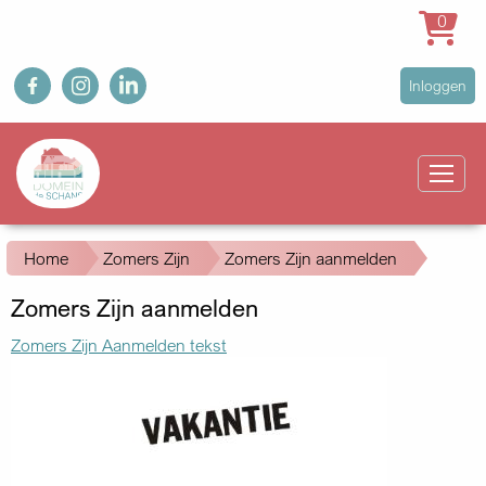
0
Overslaan
fb
ig
in
User
Inloggen
en
account
naar
Main
menu
de
navigation
inhoud
gaan
Kruimelpad
Home
Zomers Zijn
Zomers Zijn aanmelden
Zomers Zijn aanmelden
Zomers Zijn Aanmelden tekst