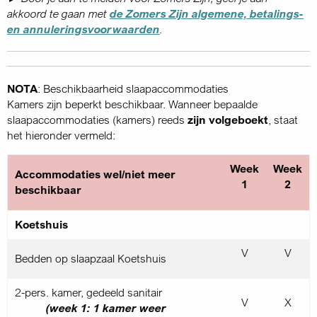
akkoord te gaan met
de Zomers Zijn algemene, betalings-
en annulerings­voorwaarden
.
NOTA
: Beschikbaarheid slaapaccommodaties
Kamers zijn beperkt beschikbaar. Wanneer bepaalde
slaapaccommodaties (kamers) reeds
zijn volgeboekt
, staat
het hieronder vermeld:
Week
Week
Accommodaties wel/niet meer
1
2
beschikbaar
Koetshuis
V
V
Bedden op slaapzaal Koetshuis
2-pers. kamer, gedeeld sanitair
V
X
(week 1: 1 kamer weer