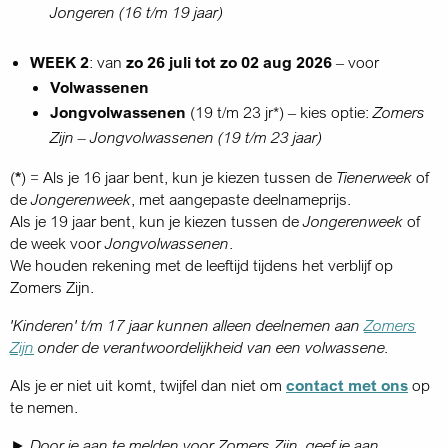
Jongeren (16 t/m 19 jaar)
WEEK 2
: van
zo 26 juli tot zo 02 aug 2026
– voor
Volwassenen
Jongvolwassenen
(19 t/m 23 jr*) – kies optie:
Zomers
Zijn – Jongvolwassenen (19 t/m 23 jaar)
(
*
) =
Als je 16 jaar bent, kun je kiezen tussen de
Tienerweek
of
de
Jongerenweek
, met aangepaste deelnameprijs.
Als je 19 jaar bent, kun je kiezen tussen de
Jongerenweek
of
de week voor
Jongvolwassenen
.
We houden rekening met de
leeftijd tijdens het verblijf op
Zomers Zijn.
'Kinderen' t/m 17 jaar kunnen alleen deelnemen aan
Zomers
Zijn
onder de verantwoordelijkheid van een volwassene.
Als je er niet uit komt, twijfel dan niet om
contact met ons
op
te nemen.
►
Door je aan te melden voor Zomers Zijn, geef je aan