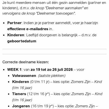
Je kunt meerdere mensen uit één gezin aanmelden (partner en
kinderen), d.m.v.
de knop "Deelnemer aanmaken" en
vervolgens de knop "Deelnemer toevoegen"
.
Partner
: Indien je je partner aanmeldt, voer je haar/zijn
effectieve e-mailadres
in.
Kinderen
: Leeftijd doorgeven is belangrijk – d.m.v. de
geboortedatum
Correcte deelname kiezen:
WEEK 1
: van
zo 19 tot zo 26 juli 2026
– voor
Volwassenen
(laatste plekken)
Kinderen
(0 t/m 11 jr) – kies optie:
Zomers Zijn – Kind
(t/m 16 jaar)
Tieners
(12 t/m 16 jr*) – kies optie:
Zomers Zijn – Kind
(t/m 16 jaar)
Jongeren
(16 t/m 19 jr*) – kies optie:
Zomers Zijn –