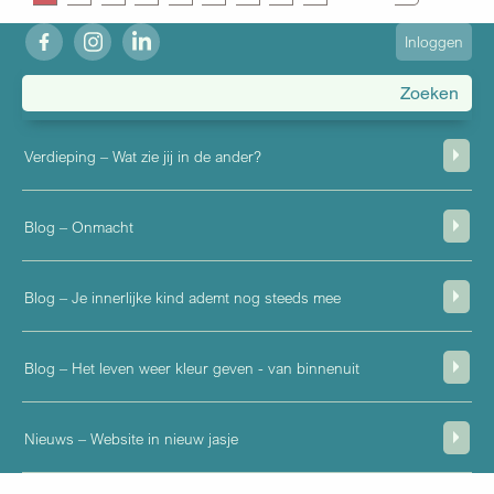
fb
ig
in
User
Inloggen
account
menu
Verdieping – Wat zie jij in de ander?
Blog – Onmacht
Blog – Je innerlijke kind ademt nog steeds mee
Blog – Het leven weer kleur geven - van binnenuit
Nieuws – Website in nieuw jasje