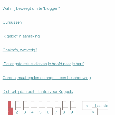
Wat mij beweegt om te "bloggen"
Cursussen
Ik geloof in aanraking
Chakra's, zweverig?
‘De langste reis is die van je hoofd naar je hart’
Corona, maatregelen en angst – een beschouwing
Dichterbij dan ooit - Tantra voor Koppels
Paginering
Page
Page
Page
Page
Page
Page
Page
Page
Page
…
Volgende
››
Laatste
Laatste
1
2
3
4
5
6
7
8
9
pagina
»
pagina