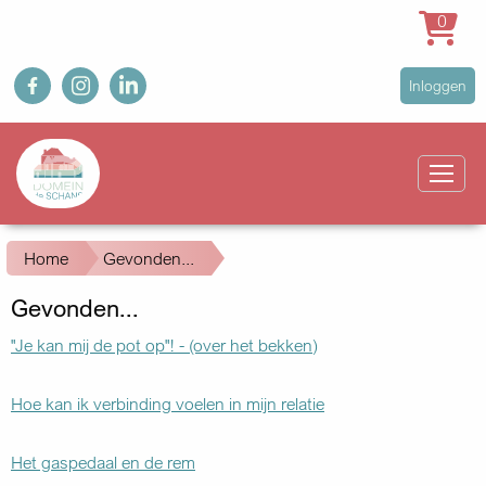
0
Overslaan
fb
ig
in
User
Inloggen
en
account
naar
Main
menu
de
navigation
inhoud
gaan
Kruimelpad
Home
Gevonden...
Gevonden...
"Je kan mij de pot op"! - (over het bekken)
Hoe kan ik verbinding voelen in mijn relatie
Het gaspedaal en de rem