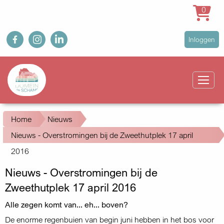
0
Overslaan
fb
ig
in
User
Inloggen
en
account
naar
Main
menu
de
navigation
inhoud
gaan
Kruimelpad
Home
Nieuws
Nieuws - Overstromingen bij de Zweethutplek 17 april
2016
Nieuws - Overstromingen bij de
Zweethutplek 17 april 2016
Alle zegen komt van... eh... boven?
De enorme regenbuien van begin juni hebben in het bos voor