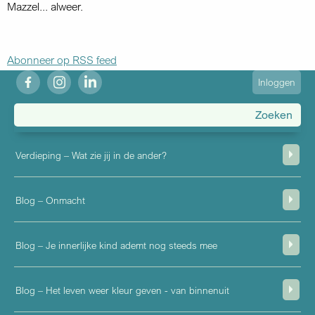
Mazzel... alweer.
Abonneer op RSS feed
fb
ig
in
User
Inloggen
account
menu
Verdieping – Wat zie jij in de ander?
Blog – Onmacht
Blog – Je innerlijke kind ademt nog steeds mee
Blog – Het leven weer kleur geven - van binnenuit