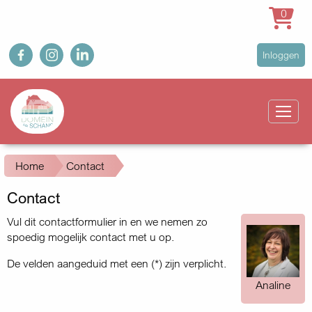
0
Overslaan
fb
ig
in
User
Inloggen
en
account
naar
Main
menu
de
navigation
inhoud
gaan
Kruimelpad
Home
Contact
Contact
Vul dit contactformulier in en we nemen zo
spoedig mogelijk contact met u op.
De velden aangeduid met een (*) zijn verplicht.
Analine