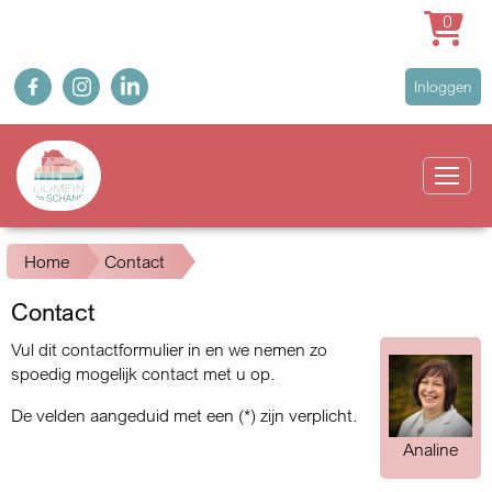
0
Overslaan
fb
ig
in
User
Inloggen
en
account
naar
Main
menu
de
navigation
inhoud
gaan
Kruimelpad
Home
Contact
Contact
Vul dit contactformulier in en we nemen zo
spoedig mogelijk contact met u op.
De velden aangeduid met een (*) zijn verplicht.
Analine