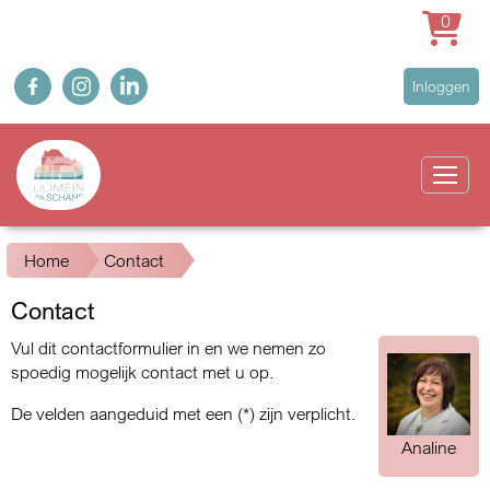
0
Overslaan
fb
ig
in
User
Inloggen
en
account
naar
Main
menu
de
navigation
inhoud
gaan
Kruimelpad
Home
Contact
Contact
Vul dit contactformulier in en we nemen zo
spoedig mogelijk contact met u op.
De velden aangeduid met een (*) zijn verplicht.
Analine