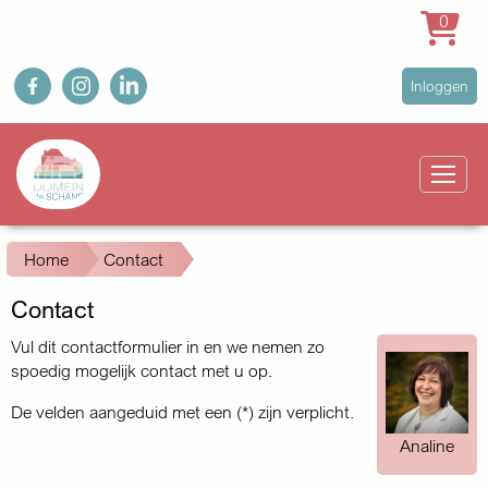
0
Overslaan
fb
ig
in
User
Inloggen
en
account
naar
Main
menu
de
navigation
inhoud
gaan
Kruimelpad
Home
Contact
Contact
Vul dit contactformulier in en we nemen zo
spoedig mogelijk contact met u op.
De velden aangeduid met een (*) zijn verplicht.
Analine