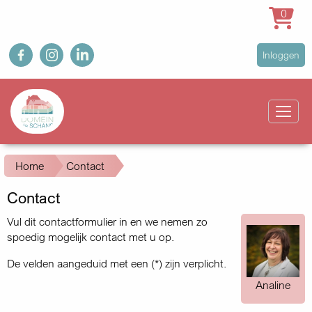
0
Overslaan
fb
ig
in
User
Inloggen
en
account
naar
Main
menu
de
navigation
inhoud
gaan
Kruimelpad
Home
Contact
Contact
Vul dit contactformulier in en we nemen zo
spoedig mogelijk contact met u op.
De velden aangeduid met een (*) zijn verplicht.
Analine