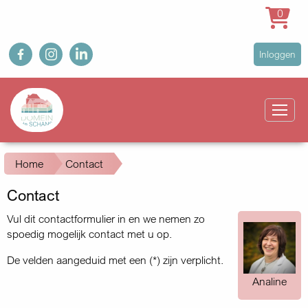
0
Overslaan
fb
ig
in
User
Inloggen
en
account
naar
Main
menu
de
navigation
inhoud
gaan
Kruimelpad
Home
Contact
Contact
Vul dit contactformulier in en we nemen zo
spoedig mogelijk contact met u op.
De velden aangeduid met een (*) zijn verplicht.
Analine