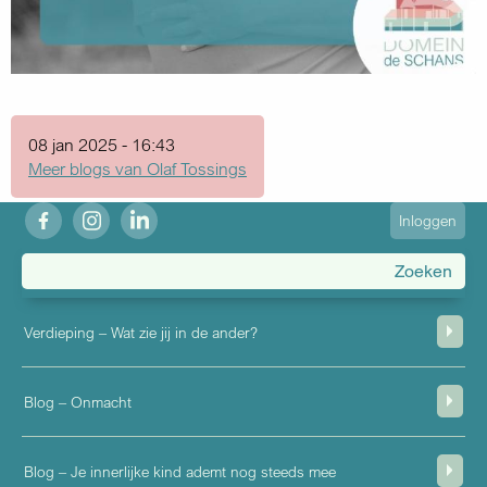
08 jan 2025 - 16:43
Meer blogs van Olaf Tossings
fb
ig
in
User
Inloggen
account
menu
Verdieping – Wat zie jij in de ander?
Blog – Onmacht
Blog – Je innerlijke kind ademt nog steeds mee