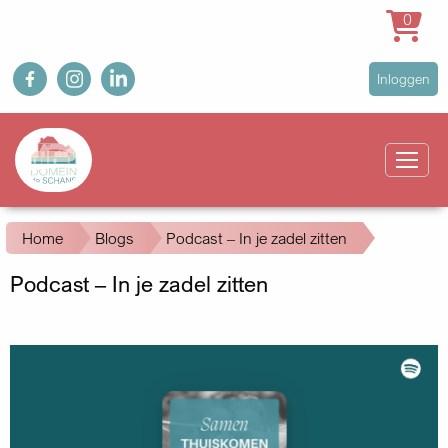
0
Overslaan
fb
ig
in
User
Inloggen
en
account
naar
Main
menu
de
navigation
inhoud
gaan
Kruimelpad
Home
Blogs
Podcast – In je zadel zitten
Podcast – In je zadel zitten