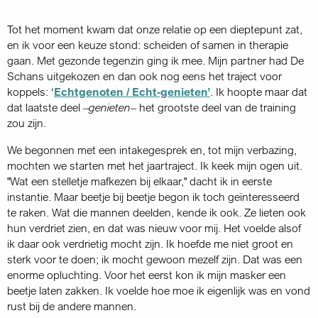
Tot het moment kwam dat onze relatie op een dieptepunt zat,
en ik voor een keuze stond: scheiden of samen in therapie
gaan. Met gezonde tegenzin ging ik mee. Mijn partner had De
Schans uitgekozen en dan ook nog eens het traject voor
koppels: ‘
Echtgenoten / Echt‑genieten’
. Ik hoopte maar dat
dat laatste deel –
genieten
– het grootste deel van de training
zou zijn.
We begonnen met een intakegesprek en, tot mijn verbazing,
mochten we starten met het jaartraject. Ik keek mijn ogen uit.
"Wat een stelletje mafkezen bij elkaar," dacht ik in eerste
instantie. Maar beetje bij beetje begon ik toch geïnteresseerd
te raken. Wat die mannen deelden, kende ik ook. Ze lieten ook
hun verdriet zien, en dat was nieuw voor mij. Het voelde alsof
ik daar ook verdrietig mocht zijn. Ik hoefde me niet groot en
sterk voor te doen; ik mocht gewoon mezelf zijn. Dat was een
enorme opluchting. Voor het eerst kon ik mijn masker een
beetje laten zakken. Ik voelde hoe moe ik eigenlijk was en vond
rust bij de andere mannen.