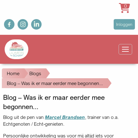
0
Overslaan
fb
ig
in
User
Inloggen
en
account
naar
Main
menu
de
navigation
inhoud
gaan
Kruimelpad
Home
Blogs
Blog – Was ik er maar eerder mee begonnen...
Blog – Was ik er maar eerder mee
begonnen...
Blog uit de pen van
Marcel Brandsen
, trainer van o.a.
Echtgenoten / Echt‑genieten.
Persoonlijke ontwikkeling was voor mij altijd iets voor