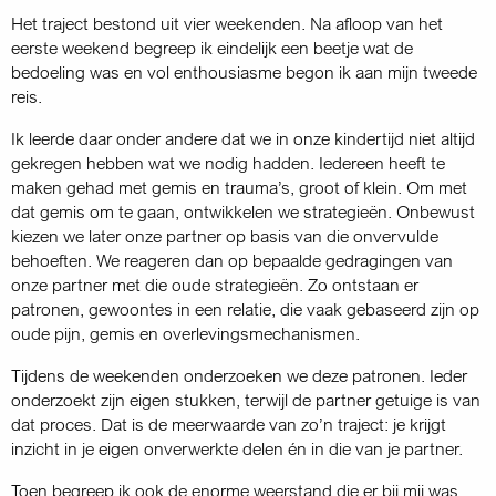
Het traject bestond uit vier weekenden. Na afloop van het
eerste weekend begreep ik eindelijk een beetje wat de
bedoeling was en vol enthousiasme begon ik aan mijn tweede
reis.
Ik leerde daar onder andere dat we in onze kindertijd niet altijd
gekregen hebben wat we nodig hadden. Iedereen heeft te
maken gehad met gemis en trauma’s, groot of klein. Om met
dat gemis om te gaan, ontwikkelen we strategieën. Onbewust
kiezen we later onze partner op basis van die onvervulde
behoeften. We reageren dan op bepaalde gedragingen van
onze partner met die oude strategieën. Zo ontstaan er
patronen, gewoontes in een relatie, die vaak gebaseerd zijn op
oude pijn, gemis en overlevings­mechanismen.
Tijdens de weekenden onderzoeken we deze patronen. Ieder
onderzoekt zijn eigen stukken, terwijl de partner getuige is van
dat proces. Dat is de meer­waarde van zo’n traject: je krijgt
inzicht in je eigen onverwerkte delen én in die van je partner.
Toen begreep ik ook de enorme weerstand die er bij mij was