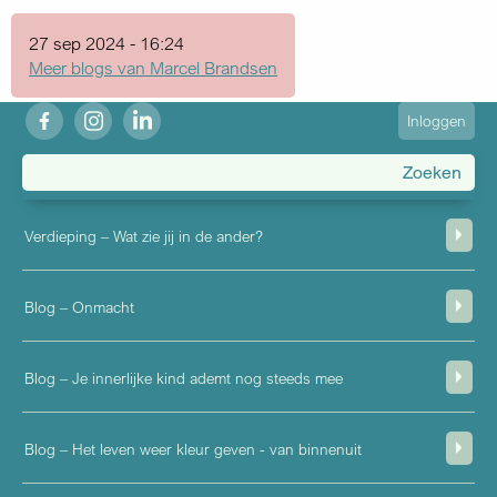
27 sep 2024 - 16:24
Meer blogs van Marcel Brandsen
fb
ig
in
User
Inloggen
account
menu
Verdieping – Wat zie jij in de ander?
Blog – Onmacht
Blog – Je innerlijke kind ademt nog steeds mee
Blog – Het leven weer kleur geven - van binnenuit