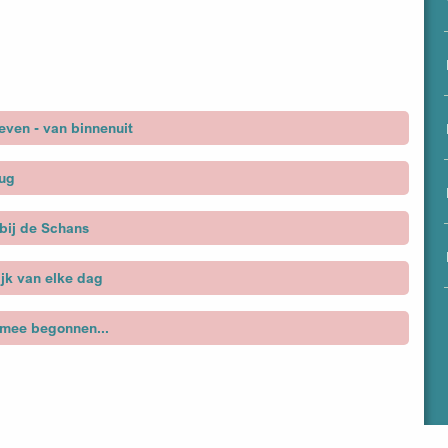
menu
even - van binnenuit
rug
 bij de Schans
ijk van elke dag
 mee begonnen...