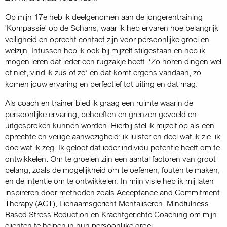
Op mijn 17e heb ik deelgenomen aan de jongerentraining
'Kompassie' op de Schans, waar ik heb ervaren hoe belangrijk
veiligheid en oprecht contact zijn voor persoonlijke groei en
welzijn. Intussen heb ik ook bij mijzelf stilgestaan en heb ik
mogen leren dat ieder een rugzakje heeft. ‘Zo horen dingen wel
of niet, vind ik zus of zo’ en dat komt ergens vandaan, zo
komen jouw ervaring en perfectief tot uiting en dat mag.
Als coach en trainer bied ik graag een ruimte waarin de
persoonlijke ervaring, behoeften en grenzen gevoeld en
uitgesproken kunnen worden. Hierbij stel ik mijzelf op als een
oprechte en veilige aanwezigheid; ik luister en deel wat ik zie, ik
doe wat ik zeg. Ik geloof dat ieder individu potentie heeft om te
ontwikkelen. Om te groeien zijn een aantal factoren van groot
belang, zoals de mogelijkheid om te oefenen, fouten te maken,
en de intentie om te ontwikkelen. In mijn visie heb ik mij laten
inspireren door methoden zoals Acceptance and Commitment
Therapy (ACT), Lichaamsgericht Mentaliseren, Mindfulness
Based Stress Reduction en Krachtgerichte Coaching om mijn
cliënten te helpen in hun persoonlijke groei.