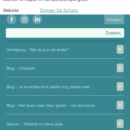
Website
Domein De Schans
fb
ig
in
User
Inloggen
account
menu
Verdieping – Wat zie jij in de ander?
Blog – Onmacht
Blog – Je innerlijke kind ademt nog steeds mee
Blog – Het leven weer kleur geven - van binnenuit
Nieuws – Website in nieuw jasje