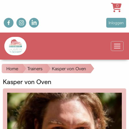
0
Overslaan
fb
ig
in
User
Inloggen
en
account
naar
Main
menu
de
navigation
inhoud
gaan
Kruimelpad
Home
Trainers
Kasper von Oven
Kasper von Oven