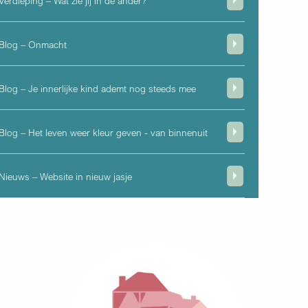
Verdieping – Wat zie jij in de ander?
Blog – Onmacht
Blog – Je innerlijke kind ademt nog steeds mee
Blog – Het leven weer kleur geven - van binnenuit
Nieuws – Website in nieuw jasje