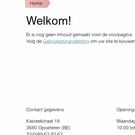
Kruimelpad
Home
Welkom!
Er is nog geen inhoud gemaakt voor de voorpagina.
Volg de
Gebruikershandleiding
om uw site te bouwe
Contact gegevens
Openings
Kasteelstraat 18
Maandag 
3680 Opoeteren (BE)
10.00 to
32(0)89 62 92 62