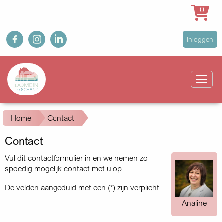
0
Overslaan
fb
ig
in
User
Inloggen
en
account
naar
Main
menu
de
navigation
inhoud
gaan
Kruimelpad
Home
Contact
Contact
Vul dit contactformulier in en we nemen zo
spoedig mogelijk contact met u op.
De velden aangeduid met een (*) zijn verplicht.
Analine