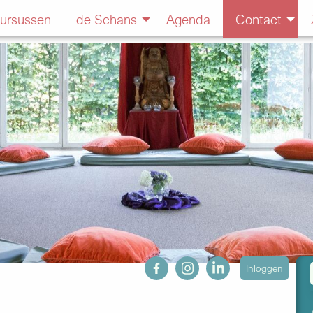
ursussen
de Schans
Agenda
Contact
fb
ig
in
User
Inloggen
account