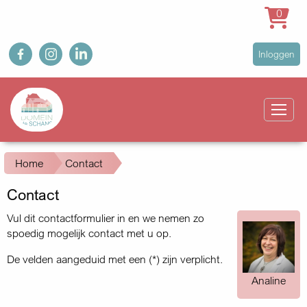
0
Overslaan
fb
ig
in
User
Inloggen
en
account
naar
Main
menu
de
navigation
inhoud
gaan
Kruimelpad
Home
Contact
Contact
Vul dit contactformulier in en we nemen zo
spoedig mogelijk contact met u op.
De velden aangeduid met een (*) zijn verplicht.
Analine