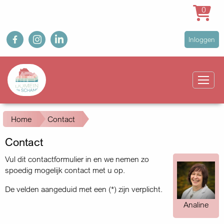
0
Overslaan
fb
ig
in
User
Inloggen
en
account
naar
Main
menu
de
navigation
inhoud
gaan
Kruimelpad
Home
Contact
Contact
Vul dit contactformulier in en we nemen zo
spoedig mogelijk contact met u op.
De velden aangeduid met een (*) zijn verplicht.
Analine