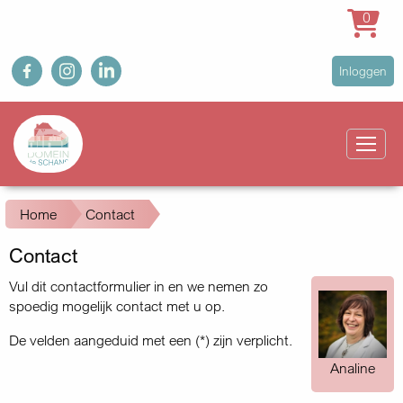
0
Overslaan
fb
ig
in
User
Inloggen
en
account
naar
Main
menu
de
navigation
inhoud
gaan
Kruimelpad
Home
Contact
Contact
Vul dit contactformulier in en we nemen zo
spoedig mogelijk contact met u op.
De velden aangeduid met een (*) zijn verplicht.
Analine