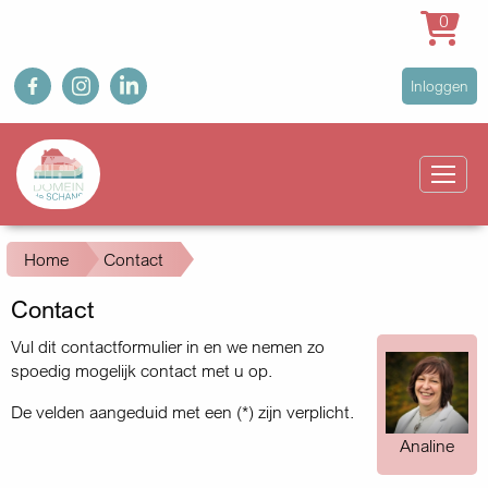
0
Overslaan
fb
ig
in
User
Inloggen
en
account
naar
Main
menu
de
navigation
inhoud
gaan
Kruimelpad
Home
Contact
Contact
Vul dit contactformulier in en we nemen zo
spoedig mogelijk contact met u op.
De velden aangeduid met een (*) zijn verplicht.
Analine