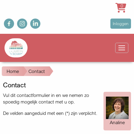
0
Overslaan
fb
ig
in
User
Inloggen
en
account
naar
Main
menu
de
navigation
inhoud
gaan
Kruimelpad
Home
Contact
Contact
Vul dit contactformulier in en we nemen zo
spoedig mogelijk contact met u op.
De velden aangeduid met een (*) zijn verplicht.
Analine