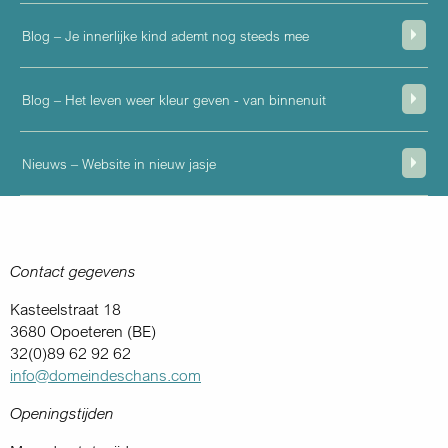
Blog – Je innerlijke kind ademt nog steeds mee
Blog – Het leven weer kleur geven - van binnenuit
Nieuws – Website in nieuw jasje
Contact gegevens
Kasteelstraat 18
3680 Opoeteren (BE)
32(0)89 62 92 62
info@domeindeschans.com
Openingstijden