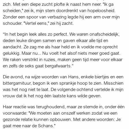
zich. Met een diepe zucht plofte ik naast hem neer. "Ik ga
scheiden," zei ik, mijn stem doordrenkt van hopeloosheid.
Zonder een spoor van verbazing legde hij een arm over mijn
schouder. "Vertel eens," zei hij zacht.
“In het begin leek alles zo perfect. We waren onaf­scheidelijk,
deden leuke dingen samen en gaven elkaar alle tijd en
aandacht. Ze zag me als haar held en ik voelde me oprecht
gelukkig. Maar nu... Nu voelt het alsof niets meer goed gaat.
We raken verstrikt in ruzies, maken geen tijd meer voor elkaar
en zelfs de seks gaat bergafwaarts.”
Die avond, na wijze woorden van Hans, enkele biertjes en een
bittergarnituur, begon ik een sprankje hoop te zien. Misschien
was het nog niet te laat. De volgende ochtend vertelde ik mijn
vrouw dat ik het nog één laatste kans wilde geven.
Haar reactie was terug­houdend, maar ze stemde in, onder één
voor­waarde: "We moeten aan onszelf werken zodat we een
gezonde relatie kunnen opbouwen. Met andere woorden: Je
gaat mee naar de Schans."