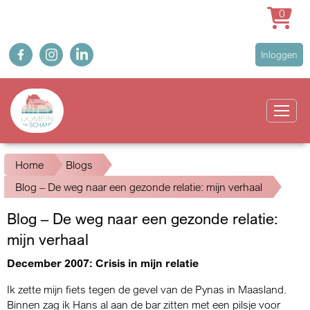
0
Overslaan
fb
ig
in
User
Inloggen
en
account
naar
Main
menu
de
navigation
inhoud
gaan
Kruimelpad
Home
Blogs
Blog – De weg naar een gezonde relatie: mijn verhaal
Blog – De weg naar een gezonde relatie:
mijn verhaal
December 2007: Crisis in mijn relatie
Ik zette mijn fiets tegen de gevel van de Pynas in Maasland.
Binnen zag ik Hans al aan de bar zitten met een pilsje voor