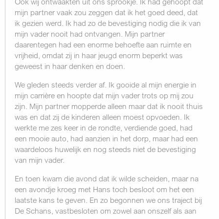
Ook wij ontwaakten uit ons sprookje. Ik had gehoopt dat
mijn partner vaak zou zeggen dat ik het goed deed, dat
ik gezien werd. Ik had zo de bevestiging nodig die ik van
mijn vader nooit had ontvangen. Mijn partner
daarentegen had een enorme behoefte aan ruimte en
vrijheid, omdat zij in haar jeugd enorm beperkt was
geweest in haar denken en doen.
We gleden steeds verder af. Ik gooide al mijn energie in
mijn carrière en hoopte dat mijn vader trots op mij zou
zijn. Mijn partner mopperde alleen maar dat ik nooit thuis
was en dat zij de kinderen alleen moest opvoeden. Ik
werkte me zes keer in de rondte, verdiende goed, had
een mooie auto, had aanzien in het dorp, maar had een
waarde­loos huwelijk en nog steeds niet de bevestiging
van mijn vader.
En toen kwam die avond dat ik wilde scheiden, maar na
een avondje kroeg met Hans toch besloot om het een
laatste kans te geven. En zo begonnen we ons traject bij
De Schans, vastbesloten om zowel aan onszelf als aan