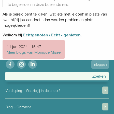
te begeleiden in deze boeiende reis.
Als je bereid bent te kijken ‘wat iets met je doet’ in plaats van
‘wat hij/zij jou aandoet’, dan worden problemen plots
mogelijkheden!!
Welkom bij
Echtgenoten / Echt - genieten
.
11 jun 2024 - 15:47
Meer blogs van Monique Mizee
fb
ig
in
User
Inloggen
account
menu
Verdieping – Wat zie jij in de ander?
Blog – Onmacht